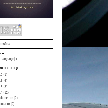
cir
t Language
▼
vo del blog
18
(1)
16
(6)
15
(8)
14
(12)
diciembre
(2)
octubre
(2)