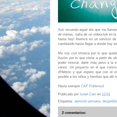
Aún recuerdo aquel día que me llamaro
de meses, salía de un videoclub en la 
hasta hoy! Aterricé en un servicio d
cambiando hasta llegar a donde hoy es
Me voy con tristeza por lo que qued
ilusión por lo que viene a partir de 
poder innovar, darle más peso a la e
sanos. Un proyecto en el que convivi
d'Hebrón y que espero que con el e
posible a los niños y familias que allí 
Hasta siempre
CAP Poblenou
!
Publicado por
Israel Caro
en
13:01
Etiquetas:
atención primaria
,
despedid
2 comentarios: