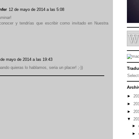
nfer
12 de mayo de 2014 a las 5:08
aminar!
onocer y tendrías que escribir como invitado en Nuestra
 de mayo de 2014 a las 19:43
ndo quieras lo hablamos, seria un placer! ;-))
Tradu
Selec
Archi
►
20
►
20
►
20
▼
20
►
►