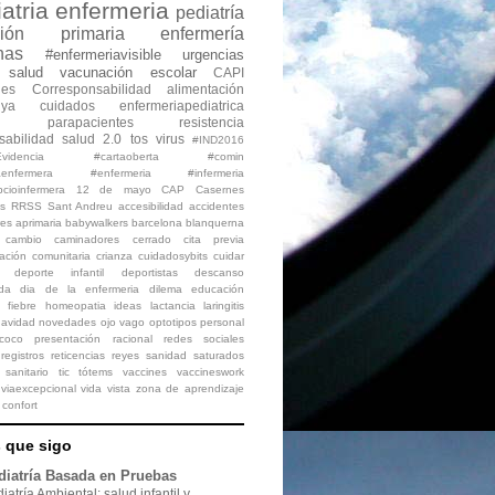
atria
enfermeria
pediatría
ción primaria
enfermería
nas
#enfermeriavisible
urgencias
salud
vacunación escolar
CAPI
nes
Corresponsabilidad
alimentación
nya
cuidados
enfermeriapediatrica
n
parapacientes
resistencia
sabilidad
salud 2.0
tos
virus
#IND2016
videncia
#cartaoberta
#comin
aenfermera
#enfermeria
#infermeria
pcioinfermera
12 de mayo
CAP Casernes
s
RRSS
Sant Andreu
accesibilidad
accidentes
es
aprimaria
babywalkers
barcelona
blanquerna
cambio
caminadores
cerrado
cita previa
ación
comunitaria
crianza
cuidadosybits
cuidar
deporte infantil
deportistas
descanso
da
dia de la enfermeria
dilema
educación
fiebre
homeopatia
ideas
lactancia
laringitis
avidad
novedades
ojo vago
optotipos
personal
coco
presentación
racional
redes sociales
registros
reticencias
reyes
sanidad
saturados
sanitario
tic
tótems
vaccines
vaccineswork
viaexcepcional
vida
vista
zona de aprendizaje
confort
 que sigo
diatría Basada en Pruebas
iatría Ambiental: salud infantil y