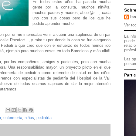
En todos estos años ha pasado mucha
gente por la consulta, muchos niñ@s,
Sobre
muchos padres y madres, abuel@s..., cada
Isr
uno con sus cosas pero de los que he
podido aprender mucho.
Ver tod
n por si me interesaba venir a cubrir una suplencia de un par
La inf
calle Rocafort..., y mira tu por donde la cosa se fue alargando
puede 
relaci
e Pediatría que creo que con el esfuerzo de todos hemos ido
profesi
tá, ejemplo para muchas cosas en toda Barcelona y más allá!!
Las op
a, por los compañeros, amigos y pacientes, pero con mucha
person
ahora! Una responsabilidad mayor, un proyecto piloto en el que
nfermería de pediatría como referente de salud en los niños
Parti
remos con especialistas de pediatría del Hospital de la Vall
sfuerzo de todos seamos capaces de dar la mejor atención
trataremos.
a
,
enfermería
,
niños
,
pediatría