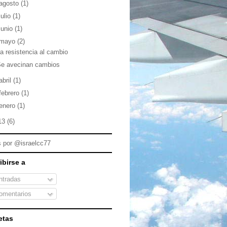
agosto
(1)
julio
(1)
junio
(1)
mayo
(2)
a resistencia al cambio
Se avecinan cambios
abril
(1)
febrero
(1)
enero
(1)
13
(6)
 por @israelcc77
ibirse a
tradas
mentarios
etas