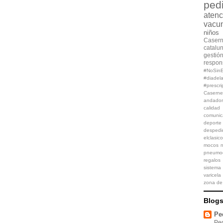
pedi
aten
vacu
niños
Caser
catalu
gestió
respon
#NoSinE
#diadel
#prescri
Caserne
andador
calidad
comunic
deporte
despedi
elclasico
mocos
n
pneumo
regalos
sistema 
varicela
zona de 
Blogs
Pe
Ped