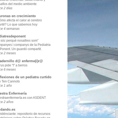
afíos del medio ambiente
e 2 días
uronas en crecimiento
mo afecta el calor al cerebro
antil? Lo que sabemos hoy
ce 4 semanas
diatresdeponent
 sóc perquè nosaltres som”
panyes i companys de la Pediatria
Ponent. Un guardó compartit.
ce 2 meses
adernillo d@ enferme(i)r@
us pide "I" a berros
ce 6 meses
flexiones de un pediatra curtido
e Ten Cannots
ce 1 año
estra Enfermería
estraenfermería.es con ASDENT
ce 2 años
idando.es
idénciante: repositorio de recursos