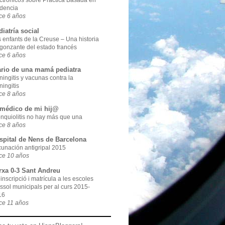
ctrónicos sobre Práctica Basada en
dencia
ce 6 años
iatría social
 enfants de la Creuse – Una historia
gonzante del estado francés
ce 6 años
ario de una mamá pediatra
ingitis y vacunas contra la
ingitis
ce 8 años
 médico de mi hij@
nquiolitis no hay más que una
ce 8 años
spital de Nens de Barcelona
unación antigripal 2015
ce 10 años
rxa 0-3 Sant Andreu
inscripció i matrícula a les escoles
ssol municipals per al curs 2015-
16
ce 11 años