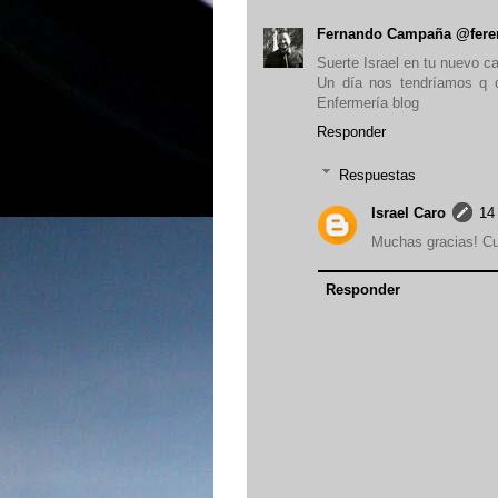
Fernando Campaña @fere
Suerte Israel en tu nuevo c
Un día nos tendríamos q c
Enfermería blog
Responder
Respuestas
Israel Caro
14
Muchas gracias! Cua
Responder