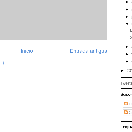
►
►
►
▼
L
►
Inicio
Entrada antigua
►
►
om)
►
20
Tweets
Suscr
En
Co
Etiqu