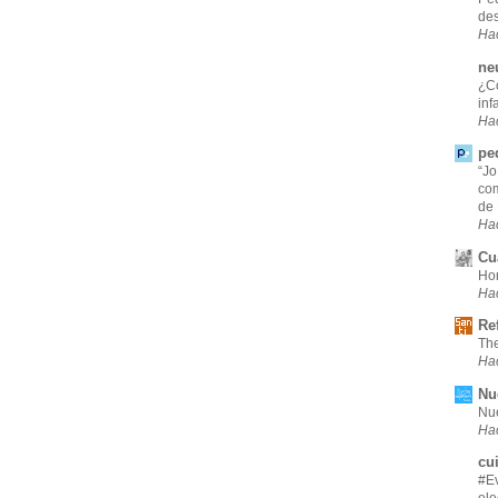
des
Hac
ne
¿Có
inf
Ha
pe
“Jo
com
de 
Ha
Cu
Hor
Ha
Re
Th
Ha
Nu
Nu
Ha
cu
#Ev