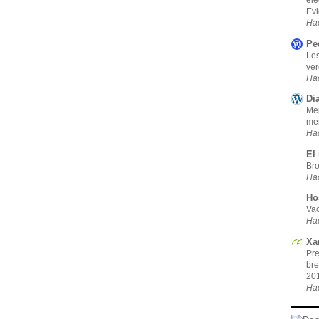
ele
Evi
Ha
Ped
Les
ver
Ha
Di
Men
men
Ha
El
Bro
Ha
Ho
Vac
Ha
Xa
Pre
bre
20
Ha